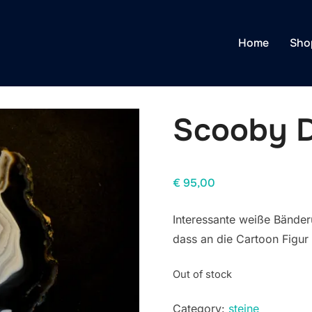
Home
Sho
Scooby 
€
95,00
Interessante weiße Bänder
dass an die Cartoon Figur
Out of stock
Category:
steine