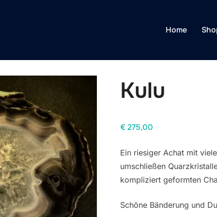
Home
Sho
Kulu
€
275,00
Ein riesiger Achat mit vie
umschließen Quarzkristall
kompliziert geformten Ch
Schöne Bänderung und Durc